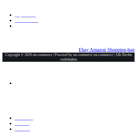
Allgemein
Impressum
Datenschutz
Unsere Shops
Ebay
Amazon
Shopping-bag
Copyright © 2026 mt-commerce | Powered by mt-commerce mt-commerce | Alle Rechte
vorbehalten
Anschrift
Mt-Commerce
Am Haselweiher 3
36543 Neuberg
Explore
Über Uns
Marken
Kontakt