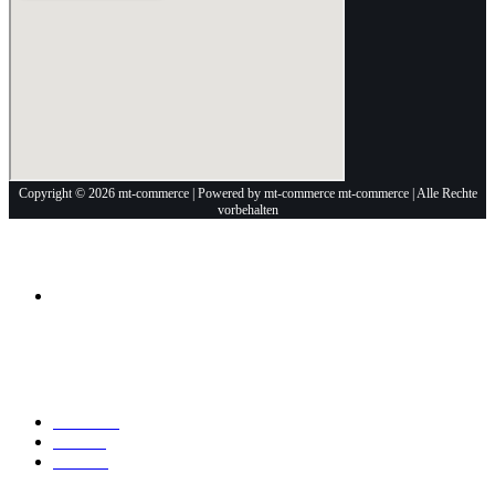
Copyright © 2026 mt-commerce | Powered by mt-commerce mt-commerce | Alle Rechte
vorbehalten
Anschrift
Mt-Commerce
Am Haselweiher 3
36543 Neuberg
Explore
Über Uns
Marken
Kontakt