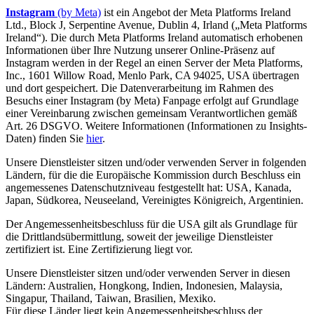
Instagram
(by Meta)
ist ein Angebot der Meta Platforms Ireland
Ltd., Block J, Serpentine Avenue, Dublin 4, Irland („Meta Platforms
Ireland“). Die durch Meta Platforms Ireland automatisch erhobenen
Informationen über Ihre Nutzung unserer Online-Präsenz auf
Instagram werden in der Regel an einen Server der Meta Platforms,
Inc., 1601 Willow Road, Menlo Park, CA 94025, USA übertragen
und dort gespeichert. Die Datenverarbeitung im Rahmen des
Besuchs einer Instagram (by Meta) Fanpage erfolgt auf Grundlage
einer Vereinbarung zwischen gemeinsam Verantwortlichen gemäß
Art. 26 DSGVO. Weitere Informationen (Informationen zu Insights-
Daten) finden Sie
hier
.
Unsere Dienstleister sitzen und/oder verwenden Server in folgenden
Ländern, für die die Europäische Kommission durch Beschluss ein
angemessenes Datenschutzniveau festgestellt hat: USA, Kanada,
Japan, Südkorea, Neuseeland, Vereinigtes Königreich, Argentinien.
Der Angemessenheitsbeschluss für die USA gilt als Grundlage für
die Drittlandsübermittlung, soweit der jeweilige Dienstleister
zertifiziert ist. Eine Zertifizierung liegt vor.
Unsere Dienstleister sitzen und/oder verwenden Server in diesen
Ländern: Australien, Hongkong, Indien, Indonesien, Malaysia,
Singapur, Thailand, Taiwan, Brasilien, Mexiko.
Für diese Länder liegt kein Angemessenheitsbeschluss der