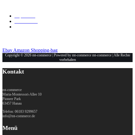
Allgemein
Impressum
Datenschutz
Unsere Shops
Ebay
Amazon
Shopping-bag
Copyright © 2026 mt-commerce | Powered by mt-commerce mt-commerce | Alle Rechte
vorbehalten
Kontakt
mt-commerce
Maria-Montessori-Allee 10
Pioneer Park
63457 Hanau
Telefon: 06183 9299657
info@mt-commerce.de
Menü