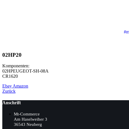
#m
02HP20
Komponenten:
02HPEUGEOT-SH-08A
CR1620
Ebay
Amazon
Zurück
Anschrift
Mt-Commerce
Am Haselweiher 3
36543 Neuberg