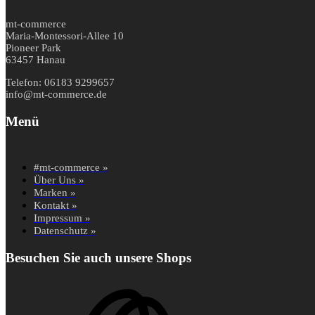
mt-commerce
Maria-Montessori-Allee 10
Pioneer Park
63457 Hanau
Telefon: 06183 9299657
info@mt-commerce.de
Menü
#mt-commerce »
Über Uns »
Marken »
Kontakt »
Impressum »
Datenschutz »
Besuchen Sie auch unsere Shops