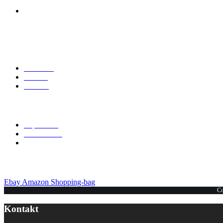
Mt-Commerce
Am Haselweiher 3
36543 Neuberg
Explore
Über Uns
Marken
Kontakt
Allgemein
Impressum
Datenschutz
Unsere Shops
Ebay
Amazon
Shopping-bag
Co
Kontakt