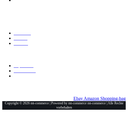
Mt-Commerce
Am Haselweiher 3
36543 Neuberg
Explore
Über Uns
Marken
Kontakt
Allgemein
Impressum
Datenschutz
Unsere Shops
Ebay
Amazon
Shopping-bag
Copyright © 2026 mt-commerce | Powered by mt-commerce mt-commerce | Alle Rechte
vorbehalten
Anschrift