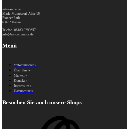
mt-commerce
Maria-Montessori-Allee 10
Pioneer Park
63457 Hanau
Telefon: 06183 9299657
info@mt-commerce.de
Menü
#mt-commerce »
Über Uns »
Marken »
Kontakt »
Impressum »
Datenschutz »
Besuchen Sie auch unsere Shops