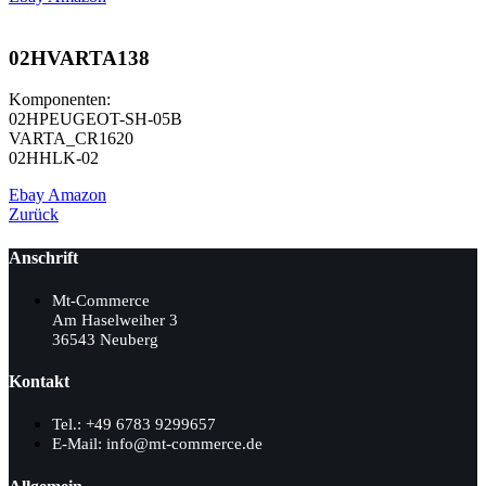
02HVARTA138
Komponenten:
02HPEUGEOT-SH-05B
VARTA_CR1620
02HHLK-02
Ebay
Amazon
Zurück
Anschrift
Mt-Commerce
Am Haselweiher 3
36543 Neuberg
Kontakt
Tel.: +49 6783 9299657
E-Mail: info@mt-commerce.de