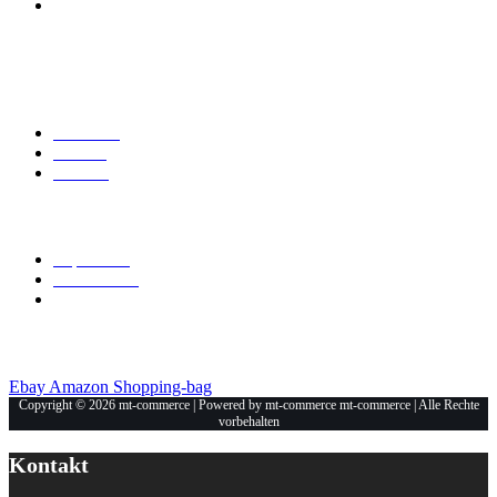
Mt-Commerce
Am Haselweiher 3
36543 Neuberg
Explore
Über Uns
Marken
Kontakt
Allgemein
Impressum
Datenschutz
Unsere Shops
Ebay
Amazon
Shopping-bag
Copyright © 2026 mt-commerce | Powered by mt-commerce mt-commerce | Alle Rechte
vorbehalten
Kontakt