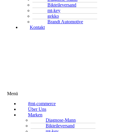
Bikteileversand
mt-key
gekko
Brandt Automotive
Kontakt
Menü
#mt-commerce
Über Uns
Marken
Diagnose-Mann
Bikteileversand
mt-key