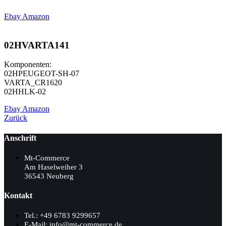
Ebay
Amazon
02HVARTA141
Komponenten:
02HPEUGEOT-SH-07
VARTA_CR1620
02HHLK-02
Ebay
Amazon
Zurück
Anschrift
Mt-Commerce
Am Haselweiher 3
36543 Neuberg
Kontakt
Tel.: +49 6783 9299657
E-Mail: info@mt-commerce.de