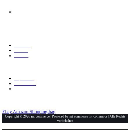
Anschrift
Mt-Commerce
Am Haselweiher 3
36543 Neuberg
Explore
Über Uns
Marken
Kontakt
Allgemein
Impressum
Datenschutz
Unsere Shops
Ebay
Amazon
Shopping-bag
Copyright © 2026 mt-commerce | Powered by mt-commerce mt-commerce | Alle Rechte
vorbehalten