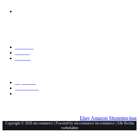
Mt-Commerce
Am Haselweiher 3
36543 Neuberg
Explore
Über Uns
Marken
Kontakt
Allgemein
Impressum
Datenschutz
Unsere Shops
Ebay
Amazon
Shopping-bag
Copyright © 2026 mt-commerce | Powered by mt-commerce mt-commerce | Alle Rechte
vorbehalten