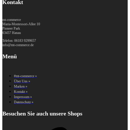
Kontakt
mt-commerce
Maria-Montessori-Allee 10
Pioneer Park
63457 Hanau
Telefon: 06183 9299657
info@mt-commerce.de
Menü
#mt-commerce »
Über Uns »
Marken »
Kontakt »
Impressum »
Datenschutz »
Besuchen Sie auch unsere Shops